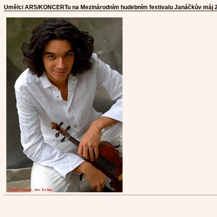
Umělci ARS/KONCERTu na Mezinárodním hudebním festivalu Janáčkův máj 