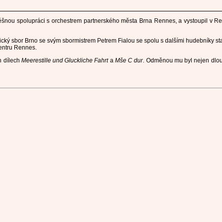
ěšnou spolupráci s orchestrem partnerského města Brna Rennes, a vystoupil v 
onický sbor Brno se svým sbormistrem Petrem Fialou se spolu s dalšími hudebníky s
entru Rennes.
h dílech
Meerestille und Gluckliche Fahrt
a
Mše C dur
. Odměnou mu byl nejen dlouho