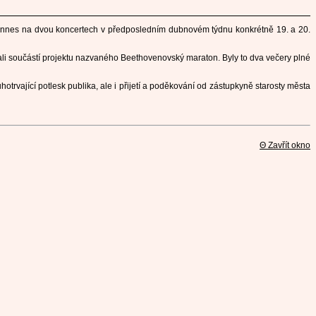
Rennes na dvou koncertech v předposledním dubnovém týdnu konkrétně 19. a 20.
tali součástí projektu nazvaného Beethovenovský maraton. Byly to dva večery plné
trvající potlesk publika, ale i přijetí a poděkování od zástupkyně starosty města
Θ Zavřít okno