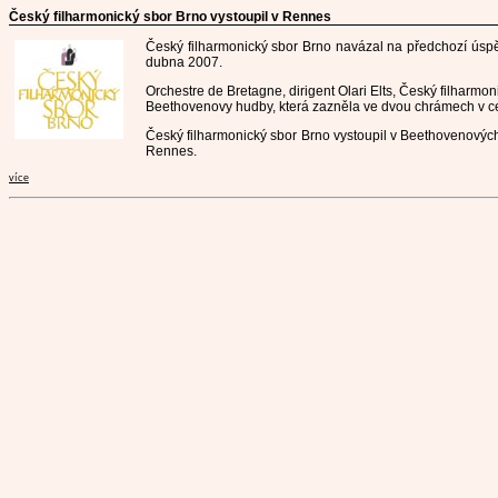
Český filharmonický sbor Brno vystoupil v Rennes
Český filharmonický sbor Brno navázal na předchozí úsp
dubna 2007.
Orchestre de Bretagne, dirigent Olari Elts, Český filharm
Beethovenovy hudby, která zazněla ve dvou chrámech v c
Český filharmonický sbor Brno
vystoupil v Beethovenovýc
Rennes.
více