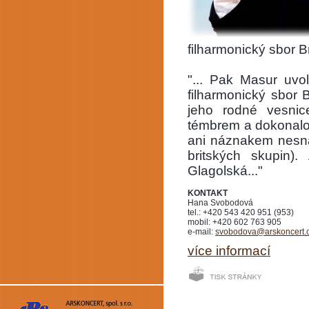
filharmonický sbor 
"... Pak Masur uvo
filharmonický sbor
jeho rodné vesnic
témbrem a dokonalo
ani náznakem nesnaží
britských skupin)
Glagolská..."
KONTAKT
Hana Svobodová
tel.: +420 543 420 951 (953)
mobil: +420 602 763 905
e-mail:
svobodova@arskoncert.
více informací