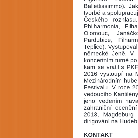
Ballettissimmo). J
tvorbě a spolupracu
Českého rozhlas
Philharmonia, Filh
Olomouc, Janáčko
Pardubice, Filhar
Teplice). Vystupova
německé Jeně. V l
koncertním turné po
kam se vrátil s PK
2016 vystoupí na 
Mezinárodním huben
Festivalu. V roce 
vedoucího Kantilény,
jeho vedením nava
zahraniční ocenění
2013, Magdeburg 
dirigování na Hudeb
KONTAKT